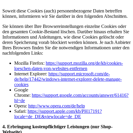
Soweit diese Cookies (auch) personenbezogene Daten betreffen
können, informieren wir Sie darüber in den folgenden Abschnitten.
Sie können über Ihre Browsereinstellungen einzelne Cookies oder
den gesamten Cookie-Bestand löschen. Darüber hinaus erhalten Sie
Informationen und Anleitungen, wie diese Cookies gelöscht oder
deren Speicherung vorab blockiert werden können. Je nach Anbieter
Ihres Browsers finden Sie die notwendigen Informationen unter den
nachfolgenden Links:
Mozilla Firefox:
https://support.mozilla.org/de/kb/cookies-
loeschen-daten-von-websites-entfernen
Internet Explorer:
https://support.microsoft.com/de-
de/help/17442/windows-internet-explorer-delete-manage-
cookies
Google
Chrome:
https://support.google.com/accounts/answer/61416?
hl=de
Opera:
http://www.opera.com/de/help
Safari:
https://support.apple.com/kb/PH17191?
locale=de_DE&viewlocale=de_DE
4. Erbringung kostenpflichtiger Leistungen (nur Shop-
Webseite)